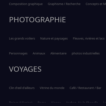
Composition graphique
Graphisme / Recherche
Concepts et M
PHOTOGRAPHiE
Les grands voiliers
Nature et paysages
Fleuves, rivières et lacs
Personnages
Animaux
Alimentaire
photos industrielles
VOYAGES
Clin d'œil d'ailleurs
Vitrine du monde
Café / Restaurant / Bar
Dnipro (Ukraine)
Rome
Vienne
Aachen, Aix la Chapelle
La