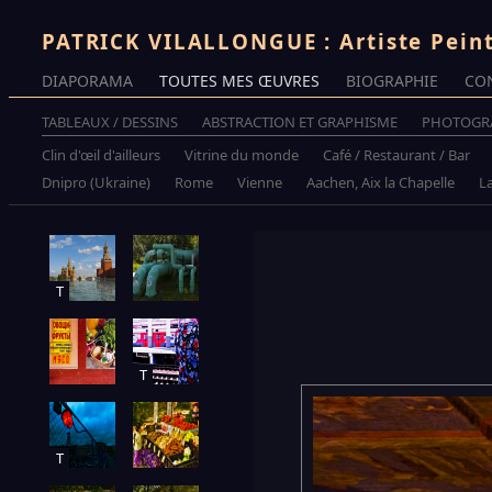
PATRICK VILALLONGUE : Artiste Pein
DIAPORAMA
TOUTES MES ŒUVRES
BIOGRAPHIE
CO
TABLEAUX / DESSINS
ABSTRACTION ET GRAPHISME
PHOTOGR
Clin d'œil d'ailleurs
Vitrine du monde
Café / Restaurant / Bar
Dnipro (Ukraine)
Rome
Vienne
Aachen, Aix la Chapelle
La
T
T
T