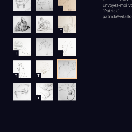
Envoyez-moi vo
T
"Patrick"
patrick@vilal
T
T
T
T
T
T