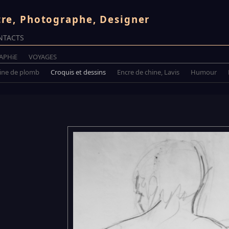
tre, Photographe, Designer
NTACTS
APHiE
VOYAGES
Mine de plomb
Croquis et dessins
Encre de chine, Lavis
Humour