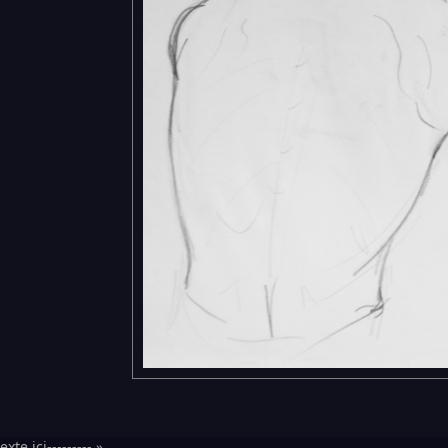
exte ici--------- »