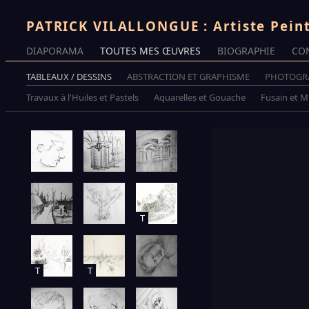
PATRICK VILALLONGUE : Artiste Pein
DIAPORAMA
TOUTES MES ŒUVRES
BIOGRAPHIE
CO
TABLEAUX / DESSINS
ABSTRACTION ET GRAPHISME
PHOTOGR
Travaux à l'Huiles et Pastels
Aquarelles et Gouache
Fusain et 
T
T
T