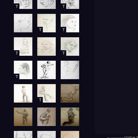
T
T
T
T
T
T
T
T
« ---------Votre t