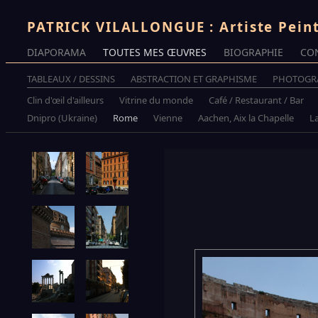
PATRICK VILALLONGUE : Artiste Pein
DIAPORAMA
TOUTES MES ŒUVRES
BIOGRAPHIE
CO
TABLEAUX / DESSINS
ABSTRACTION ET GRAPHISME
PHOTOGR
Clin d'œil d'ailleurs
Vitrine du monde
Café / Restaurant / Bar
Dnipro (Ukraine)
Rome
Vienne
Aachen, Aix la Chapelle
La