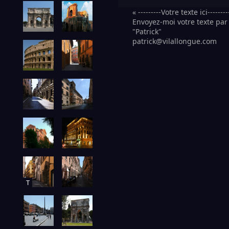
« ---------Votre texte ici--------
Envoyez-moi votre texte par 
"Patrick"
patrick@vilallongue.com
T