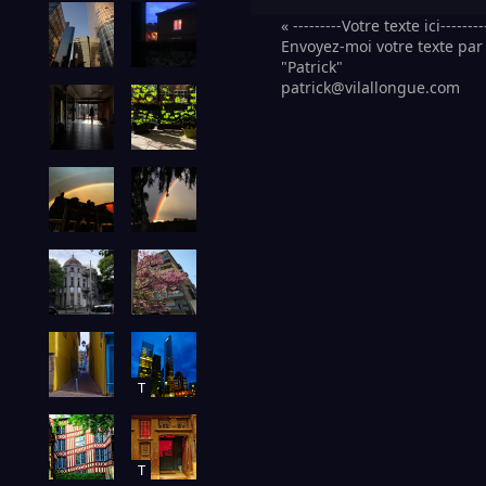
« ---------Votre texte ici--------
Envoyez-moi votre texte par 
"Patrick"
patrick@vilallongue.com
T
T