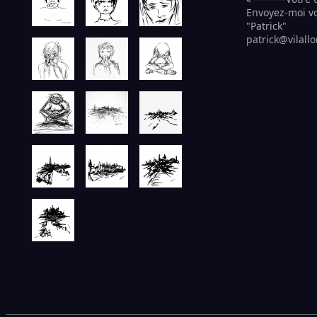
Envoyez-moi vo
"Patrick"
patrick@vilal