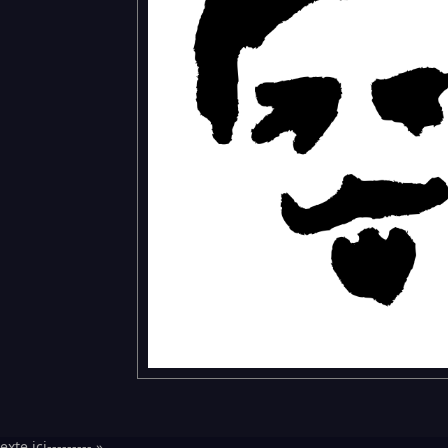
exte ici--------- »