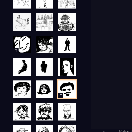
T
T
« ---------Votre t