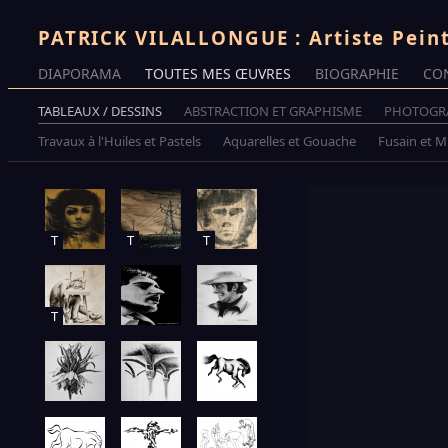
PATRICK VILALLONGUE : Artiste Pein
DIAPORAMA
TOUTES MES ŒUVRES
BIOGRAPHIE
CO
TABLEAUX / DESSINS
ABSTRACTION ET GRAPHISME
PHOTOGR
Travaux à l'Huiles et Pastels
Aquarelles et Gouache
Fusain et 
T
T
T
T