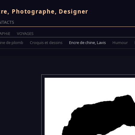
tre, Photographe, Designer
NTACTS
APHiE
VOYAGES
Mine de plomb
Croquis et dessins
Encre de chine, Lavis
Humour