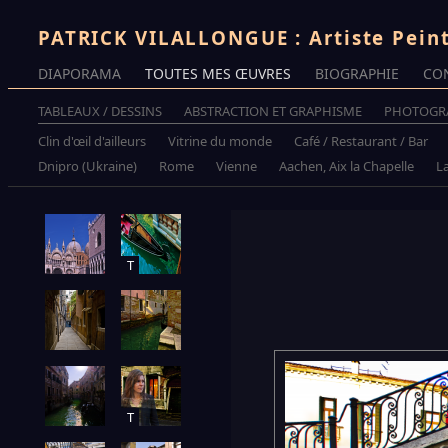
PATRICK VILALLONGUE : Artiste Pein
DIAPORAMA
TOUTES MES ŒUVRES
BIOGRAPHIE
CO
TABLEAUX / DESSINS
ABSTRACTION ET GRAPHISME
PHOTOGR
Clin d'œil d'ailleurs
Vitrine du monde
Café / Restaurant / Bar
Dnipro (Ukraine)
Rome
Vienne
Aachen, Aix la Chapelle
La
T
T