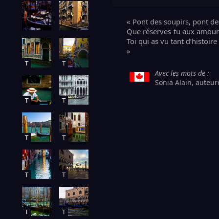
« Pont des soupirs, pont de
Que réserves-tu aux amour
Toi qui as vu tant d’histoire
»
T
T
Avec les mots de :
Sonia Alain, auteure.
T
T
T
T
T
T
T
T